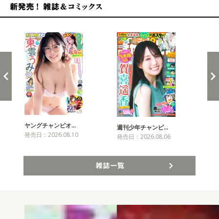
新発売！雑誌&コミックス
ヤングチャンピオ…
チャ
週刊少年チャンピ…
発売日：2026.08.10
発売
発売日：2026.08.06
雑誌一覧