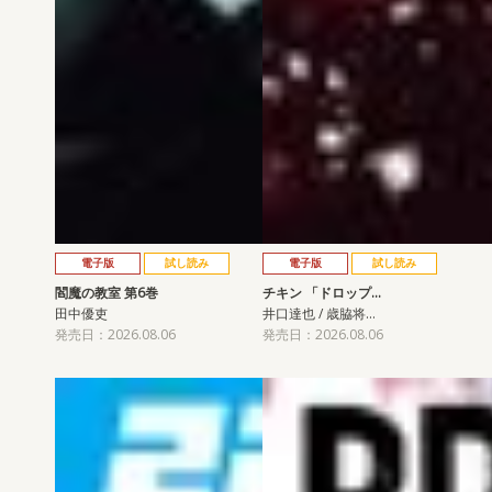
電子版
試し読み
電子版
試し読み
閻魔の教室 第6巻
チキン 「ドロップ…
田中優吏
井口達也 / 歳脇将…
発売日：2026.08.06
発売日：2026.08.06