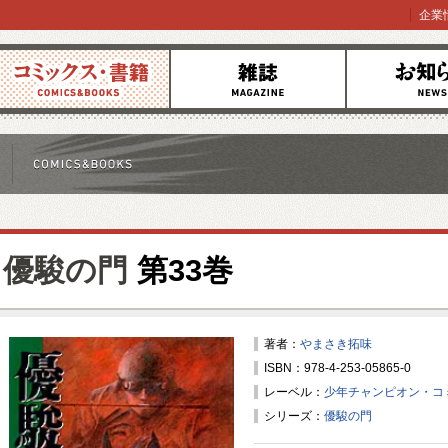
企業
コミックス
雑誌
お知らせ
優駿の門
第33巻
著者：
やまさき拓味
ISBN：978-4-253-05865-0
レーベル：
少年チャンピオン・コ
シリーズ：
優駿の門