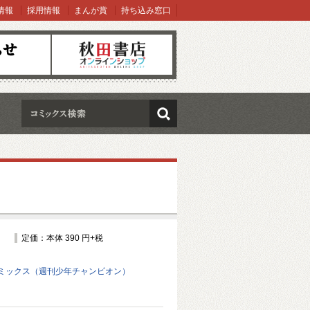
情報
採用情報
まんが賞
持ち込み窓口
オンラインショップ
検索
定価：本体 390 円+税
ミックス（週刊少年チャンピオン）