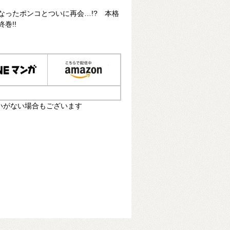
なったポンコとついに再会…!? 本格
巻!!
いがない場合もございます