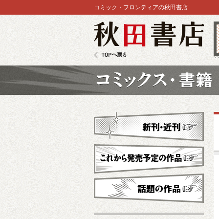
コミック・フロンティアの秋田書店
秋田書店
TOPへ戻る
コミックス
新刊・近刊
これから発売予定
話題の作品