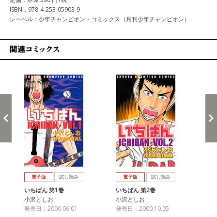
ISBN：978-4-253-05903-9
レーベル：少年チャンピオン・コミックス（月刊少年チャンピオン）
関連コミックス
戻る
進む
電子版
試し読み
電子版
試し読み
いちばん 第1巻
いちばん 第2巻
い
小沢としお
小沢としお
小
発売日：2000.06.01
発売日：2000.10.05
発売