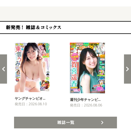
新発売！雑誌&コミックス
ヤングチャンピオ…
チャ
週刊少年チャンピ…
発売日：2026.08.10
発売
発売日：2026.08.06