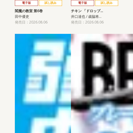
電子版
試し読み
電子版
試し読み
閻魔の教室 第6巻
チキン 「ドロップ…
田中優吏
井口達也 / 歳脇将…
発売日：2026.08.06
発売日：2026.08.06