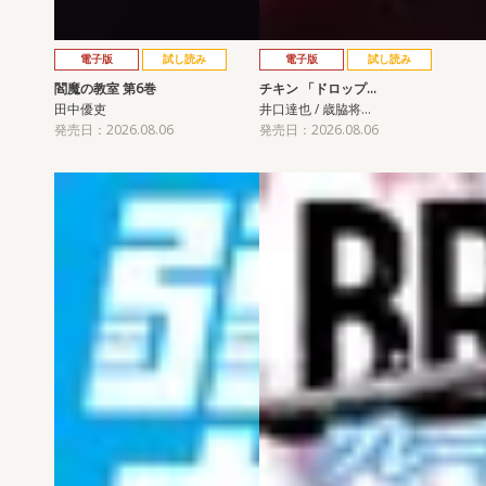
電子版
試し読み
電子版
試し読み
閻魔の教室 第6巻
チキン 「ドロップ…
田中優吏
井口達也 / 歳脇将…
発売日：2026.08.06
発売日：2026.08.06