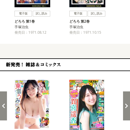
戻る
進む
電子版
試し読み
電子版
試し読み
どろろ 第1巻
どろろ 第2巻
どろ
手塚治虫
手塚治虫
手
発売日：1971.08.12
発売日：1971.10.15
発売
新発売！雑誌&コミックス