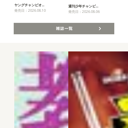
ヤングチャンピオ…
チャ
週刊少年チャンピ…
発売日：2026.08.10
発売
発売日：2026.08.06
雑誌一覧