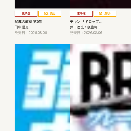
電子版
試し読み
電子版
試し読み
閻魔の教室 第6巻
チキン 「ドロップ…
田中優吏
井口達也 / 歳脇将…
発売日：2026.08.06
発売日：2026.08.06