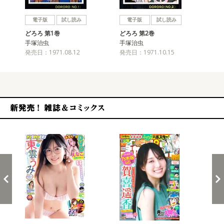
戻る
進む
電子版
試し読み
電子版
試し読み
どろろ 第1巻
どろろ 第2巻
どろ
手塚治虫
手塚治虫
手
発売日：1971.08.12
発売日：1971.10.15
発売
新発売！雑誌&コミックス