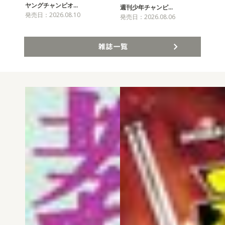
ヤングチャンピオ…
チャ
週刊少年チャンピ…
発売日：2026.08.10
発売
発売日：2026.08.06
雑誌一覧