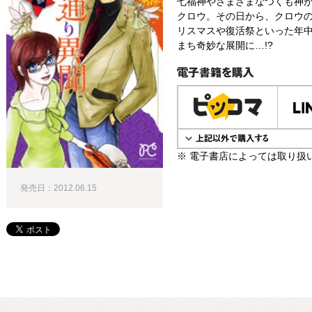
七福神やさまざまなつくも神
クロウ。その日から、クロウ
リスマスや復活祭といった年
まち奇妙な展開に…!?
電子書籍で購入
※ 電子書店によっては取り扱
発売日：2012.06.15