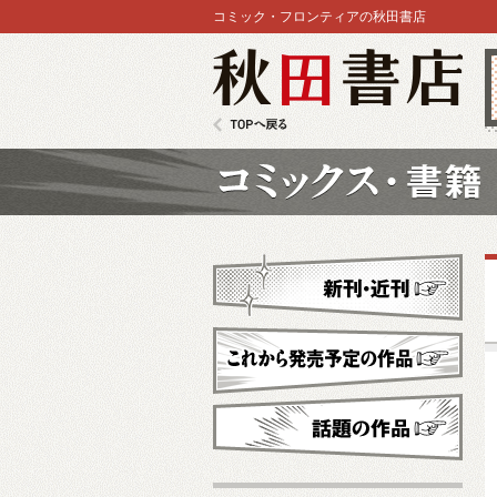
コミック・フロンティアの秋田書店
秋田書店
TOPへ戻る
コミックス
新刊・近刊
これから発売予定
話題の作品