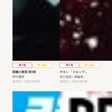
電子版
試し読み
電子版
試し読み
閻魔の教室 第6巻
チキン 「ドロップ…
田中優吏
井口達也 / 歳脇将…
発売日：2026.08.06
発売日：2026.08.06