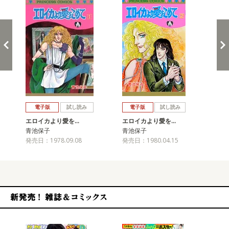
戻る
進む
電子版
試し読み
電子版
試し読み
エロイカより愛を…
エロイカより愛を…
エ
青池保子
青池保子
青
発売日：1978.09.08
発売日：1980.04.15
発売
新発売！雑誌&コミックス