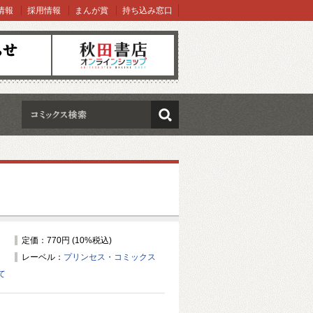
情報
採用情報
まんが賞
持ち込み窓口
オンラインショップ
検索
定価：770円 (10%税込)
レーベル：
プリンセス・コミックス
て