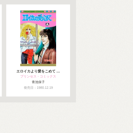
エロイカより愛をこめて …
プリンセス・コミックス
青池保子
発売日：1980.12.19