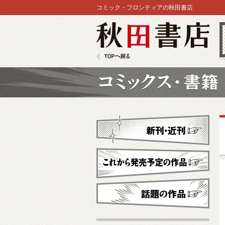
コミック・フロンティアの秋田書店
秋田書店
TOPへ戻る
コミックス
新刊・近刊
これから発売予定
話題の作品