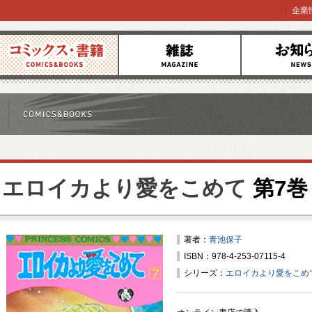
企業
コミックス
雑誌
お知らせ
エロイカより愛をこめて
第7巻
著者：
青池保子
ISBN：978-4-253-07115-4
シリーズ：
エロイカより愛をこめ