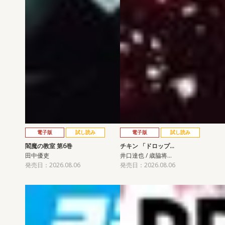
電子版
試し読み
電子版
試し読み
閻魔の教室 第6巻
チキン 「ドロップ…
田中優吏
井口達也 / 歳脇将…
発売日：2026.08.06
発売日：2026.08.06