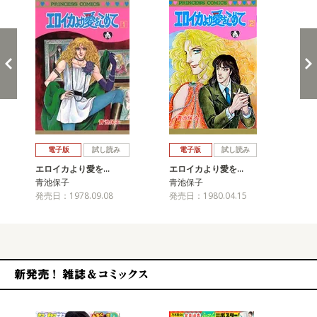
戻る
進む
電子版
試し読み
電子版
試し読み
エロイカより愛を…
エロイカより愛を…
エ
青池保子
青池保子
青
発売日：1978.09.08
発売日：1980.04.15
発売
新発売！雑誌&コミックス