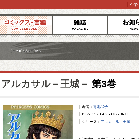
企業
コミックス
雑誌
お知らせ
アルカサル－王城－
第3巻
著者：
青池保子
ISBN：978-4-253-07296-0
シリーズ：
アルカサル－王城－