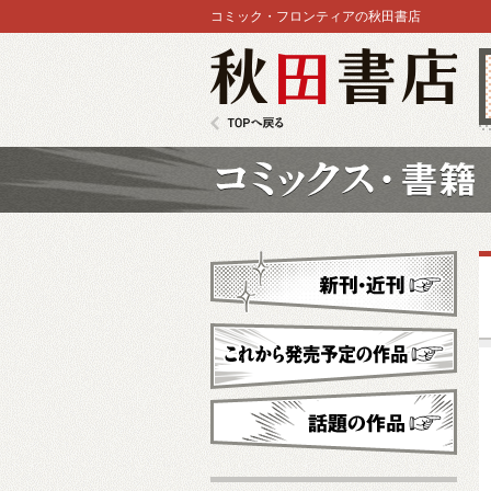
コミック・フロンティアの秋田書店
秋田書店
TOPへ戻る
コミックス
新刊・近刊
これから発売予定
話題の作品