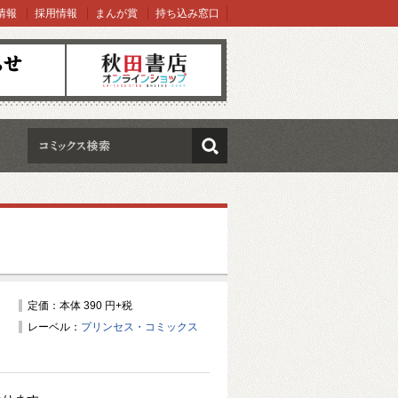
情報
採用情報
まんが賞
持ち込み窓口
オンラインショップ
検索
定価：本体 390 円+税
レーベル：
プリンセス・コミックス