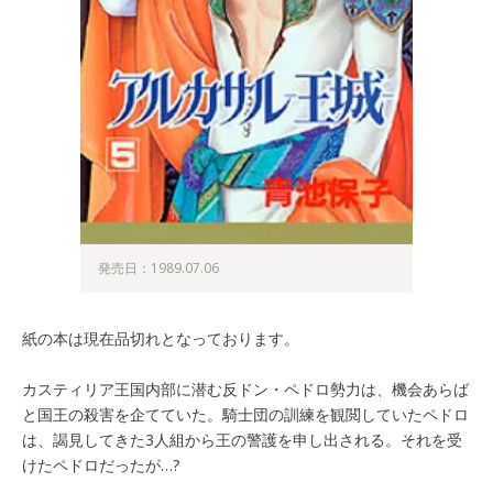
発売日：1989.07.06
紙の本は現在品切れとなっております。
カスティリア王国内部に潜む反ドン・ペドロ勢力は、機会あらば
と国王の殺害を企てていた。騎士団の訓練を観閲していたペドロ
は、謁見してきた3人組から王の警護を申し出される。それを受
けたペドロだったが…?