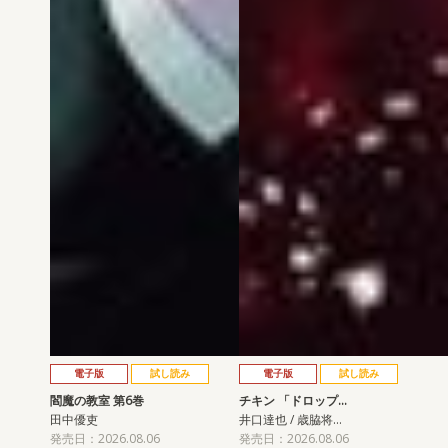
電子版
試し読み
電子版
試し読み
閻魔の教室 第6巻
チキン 「ドロップ…
田中優吏
井口達也 / 歳脇将…
発売日：2026.08.06
発売日：2026.08.06