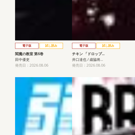
電子版
試し読み
電子版
試し読み
閻魔の教室 第6巻
チキン 「ドロップ…
田中優吏
井口達也 / 歳脇将…
発売日：2026.08.06
発売日：2026.08.06