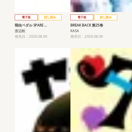
電子版
試し読み
電子版
試し読み
弱虫ペダル SPARE …
BREAK BACK 第25巻
渡辺航
KASA
発売日：2026.08.06
発売日：2026.08.06