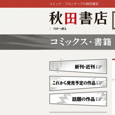
コミック・フロンティアの秋田書店
秋田書店
TOPへ戻る
コミックス
新刊・近刊
これから発売予定
話題の作品