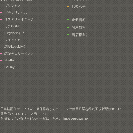
プリンセス
お知らせ
プチプリンセス
ミステリーボニータ
企業情報
カチCOMI
採用情報
Eleganceイブ
書店様向け
フォアミセス
恋愛LoveMAX
恋愛チェリーピンク
Souffle
BaLmy
電子書籍配信サービスが、著作権者からコンテンツ使用許諾を得た正規版配信サービ
番号 第６０９１７１３号）です。
クを掲示しているサービスの一覧はこちら。
https://aebs.or.jp/