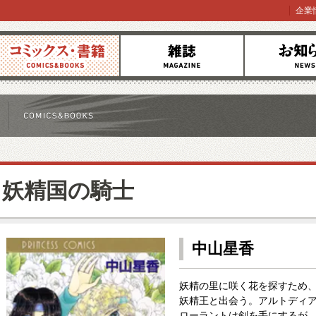
企業
コミックス
雑誌
お知らせ
妖精国の騎士
中山星香
妖精の里に咲く花を探すため
妖精王と出会う。アルトディ
ローラントは剣を手にするが…