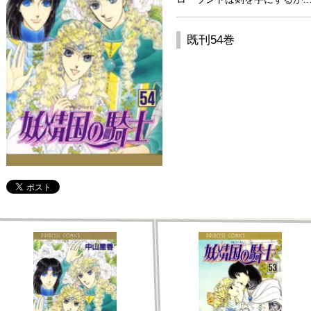
既刊54巻