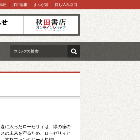
情報
採用情報
まんが賞
持ち込み窓口
オンラインショップ
検索
、森に入ったローゼリィは、緑の瞳の
アスの未来を守るため、ローゼリィと
。本格ファンタジー大長編!!