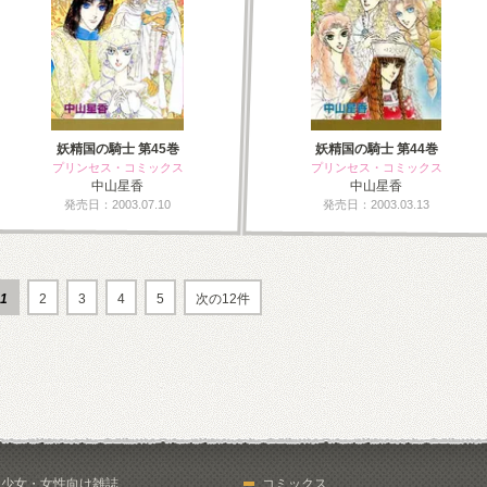
妖精国の騎士 第45巻
妖精国の騎士 第44巻
プリンセス・コミックス
プリンセス・コミックス
中山星香
中山星香
発売日：2003.07.10
発売日：2003.03.13
1
2
3
4
5
次の12件
少女・女性向け雑誌
コミックス