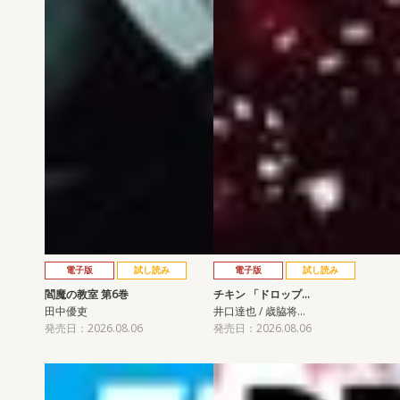
電子版
試し読み
電子版
試し読み
閻魔の教室 第6巻
チキン 「ドロップ…
田中優吏
井口達也 / 歳脇将…
発売日：2026.08.06
発売日：2026.08.06