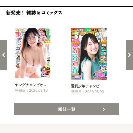
新発売！雑誌&コミックス
ヤングチャンピオ…
チャ
週刊少年チャンピ…
発売日：2026.08.10
発売
発売日：2026.08.06
雑誌一覧