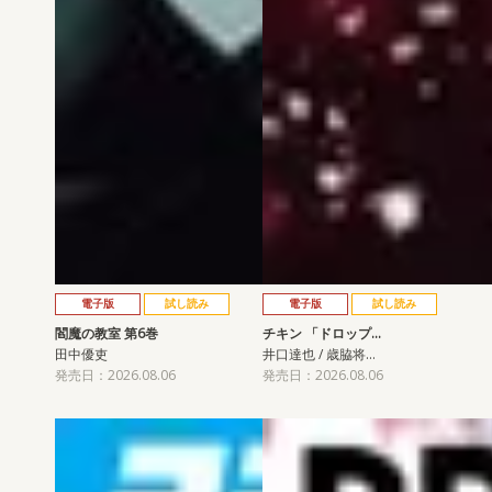
電子版
試し読み
電子版
試し読み
閻魔の教室 第6巻
チキン 「ドロップ…
田中優吏
井口達也 / 歳脇将…
発売日：2026.08.06
発売日：2026.08.06