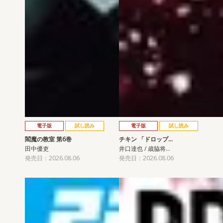
電子版
試し読み
電子版
試し読み
閻魔の教室 第6巻
チキン 「ドロップ…
田中優吏
井口達也 / 歳脇将…
発売日：2026.08.06
発売日：2026.08.06