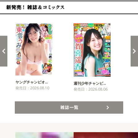
新発売！雑誌&コミックス
ヤングチャンピオ…
チャ
週刊少年チャンピ…
発売日：2026.08.10
発売
発売日：2026.08.06
雑誌一覧