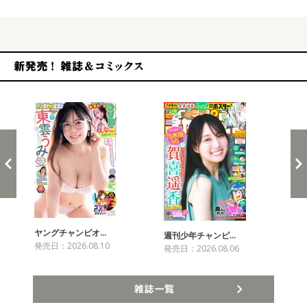
新発売！雑誌&コミックス
ヤングチャンピオ…
チャ
週刊少年チャンピ…
発売日：2026.08.10
発売
発売日：2026.08.06