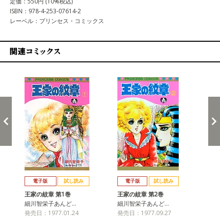
定価：550円 (10%税込)
ISBN：978-4-253-07614-2
レーベル：プリンセス・コミックス
関連コミックス
戻る
進む
電子版
試し読み
電子版
試し読み
王家の紋章 第1巻
王家の紋章 第2巻
王
細川智栄子あんど…
細川智栄子あんど…
細
発売日：1977.01.24
発売日：1977.09.27
発売