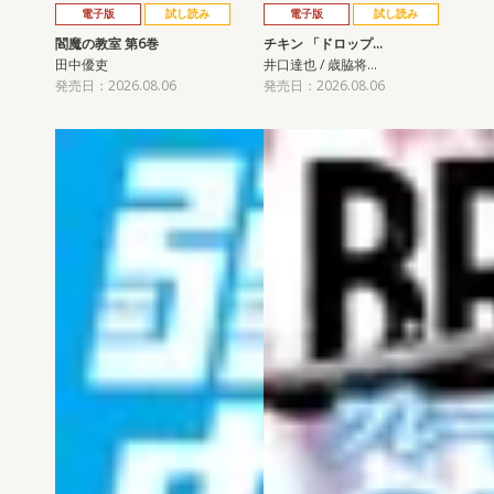
電子版
試し読み
電子版
試し読み
閻魔の教室 第6巻
チキン 「ドロップ…
田中優吏
井口達也 / 歳脇将…
発売日：2026.08.06
発売日：2026.08.06