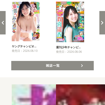
ヤングチャンピオ…
チャ
週刊少年チャンピ…
発売日：2026.08.10
発売
発売日：2026.08.06
雑誌一覧