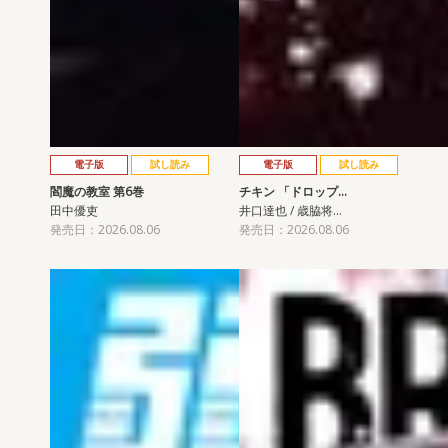
電子版
試し読み
電子版
試し読み
閻魔の教室 第6巻
チキン 「ドロップ…
田中優吏
井口達也 / 歳脇将…
発売日：2026.08.06
発売日：2026.08.06