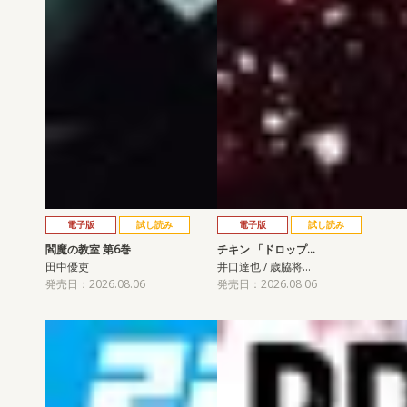
電子版
試し読み
電子版
試し読み
閻魔の教室 第6巻
チキン 「ドロップ…
田中優吏
井口達也 / 歳脇将…
発売日：2026.08.06
発売日：2026.08.06