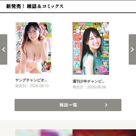
新発売！雑誌&コミックス
ヤングチャンピオ…
チャ
週刊少年チャンピ…
発売日：2026.08.10
発売
発売日：2026.08.06
雑誌一覧