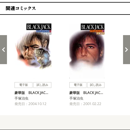
関連コミックス
戻る
進む
電子版
試し読み
電子版
試し読み
豪華版 BLACK JAC…
豪華版 BLACK JAC…
豪華
手塚治虫
手塚治虫
手
発売日：2004.10.12
発売日：2001.02.22
発売