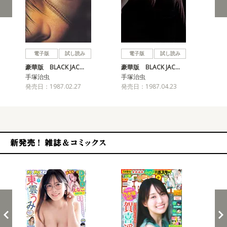
戻る
進む
電子版
試し読み
電子版
試し読み
豪華版 BLACK JAC…
豪華版 BLACK JAC…
豪華
手塚治虫
手塚治虫
手
発売日：1987.02.27
発売日：1987.04.23
発売
新発売！雑誌&コミックス