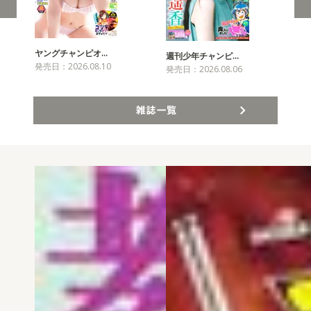
ヤングチャンピオ…
チャ
週刊少年チャンピ…
発売日：2026.08.10
発売
発売日：2026.08.06
雑誌一覧