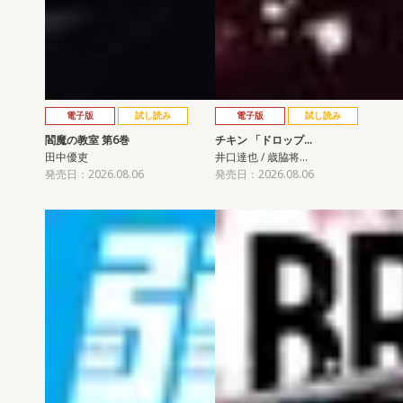
電子版
試し読み
電子版
試し読み
閻魔の教室 第6巻
チキン 「ドロップ…
田中優吏
井口達也 / 歳脇将…
発売日：2026.08.06
発売日：2026.08.06