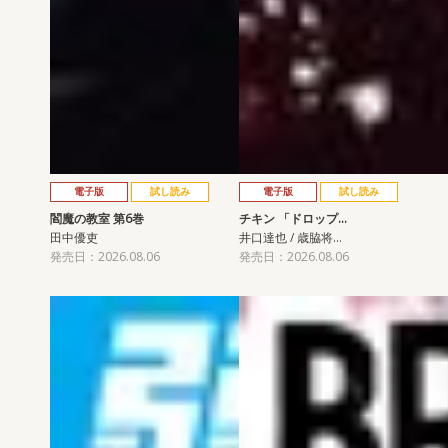
電子版
試し読み
電子版
試し読み
閻魔の教室 第6巻
チキン 「ドロップ…
田中優吏
井口達也 / 歳脇将…
発売日：2026.08.06
発売日：2026.08.06