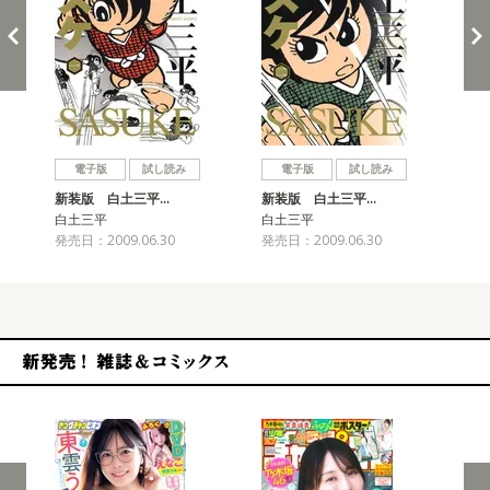
戻る
進む
電子版
試し読み
電子版
試し読み
新装版 白土三平…
新装版 白土三平…
新
白土三平
白土三平
白
発売日：2009.06.30
発売日：2009.06.30
発売
新発売！雑誌&コミックス