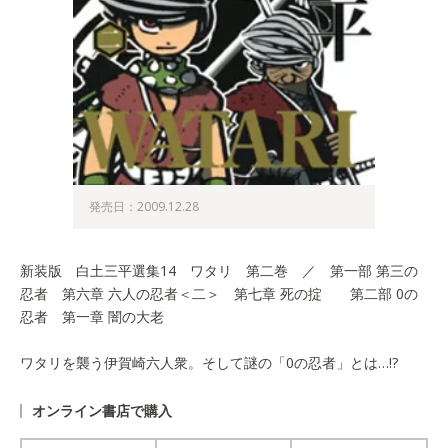
発売日：2009.12.28
新装版 白土三平選集14 ワタリ 第二巻 ／ 第一部 第三の
忍者 第六章 六人の忍者＜二＞ 第七章 死の掟 第二部 0の
忍者 第一章 闇の大老
ワタリを襲う伊賀崎六人衆。そして謎の「0の忍者」とは…!?
オンライン書店で購入