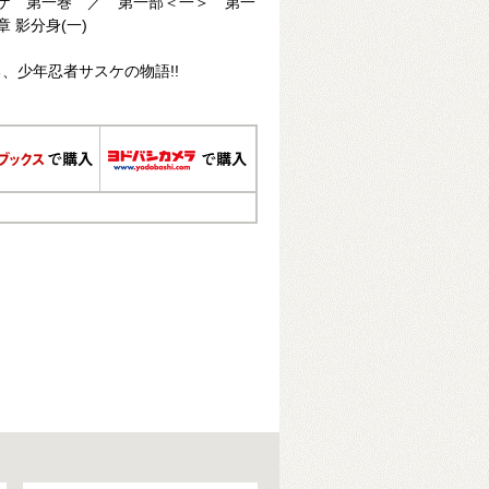
ケ 第一巻 ／ 第一部＜一＞ 第一
 影分身(一)
、少年忍者サスケの物語!!