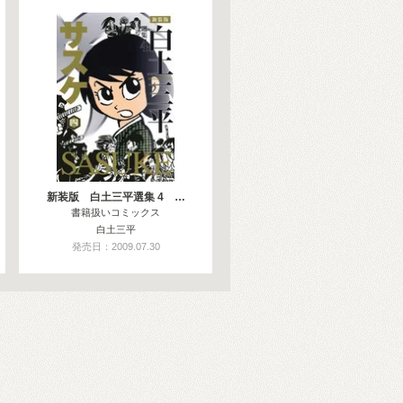
新装版 白土三平選集 4 …
書籍扱いコミックス
白土三平
発売日：2009.07.30