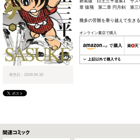
新装版 白土三平選集1 サス
章 猿飛 第二章 円月剣 第三章
幾多の苦難を乗り越えて生きる
オンライン書店で購入
発売日：2009.06.30
関連コミックス