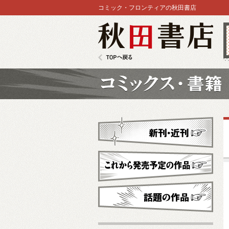
コミック・フロンティアの秋田書店
秋田書店
TOPへ戻る
コミックス
新刊・近刊
これから発売予定
話題の作品