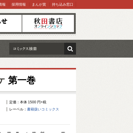
情報
採用情報
まんが賞
持ち込み窓口
オンラインショップ
検索
ケ
第一巻
定価：本体 1500 円+税
レーベル：
書籍扱いコミックス