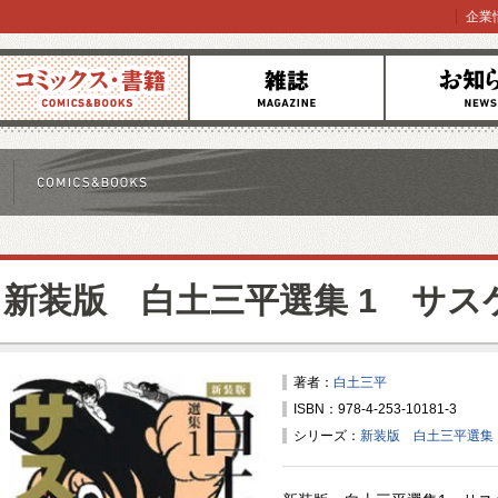
企業
コミックス
雑誌
お知らせ
新装版 白土三平選集 1 サス
著者：
白土三平
ISBN：978-4-253-10181-3
シリーズ：
新装版 白土三平選集