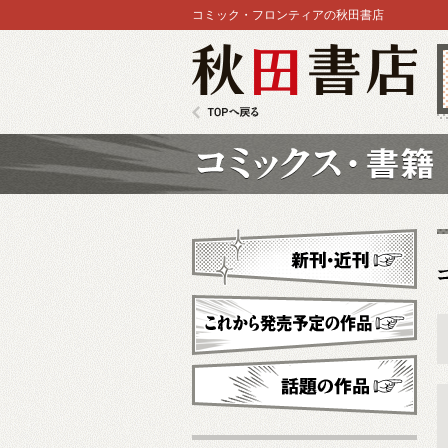
コミック・フロンティアの秋田書店
秋田書店
TOPへ戻る
コミックス
新刊・近刊
これから発売予定
話題の作品