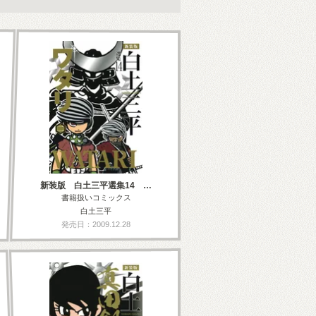
新装版 白土三平選集14 …
書籍扱いコミックス
白土三平
発売日：2009.12.28