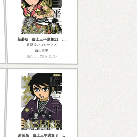
新装版 白土三平選集11 …
書籍扱いコミックス
白土三平
発売日：2009.11.30
新装版 白土三平選集 8 …