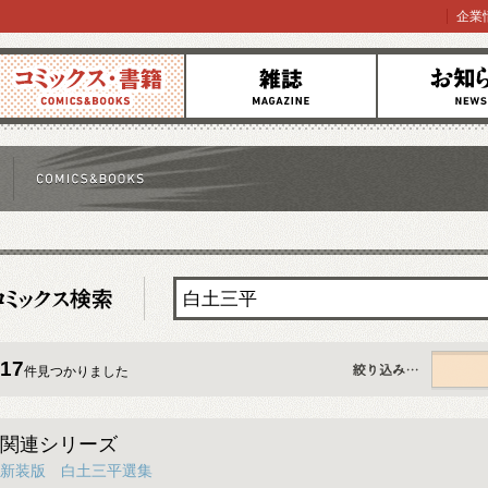
企業
コミックス
雑誌
お知らせ
17
件見つかりました
すべて
関連シリーズ
新装版 白土三平選集