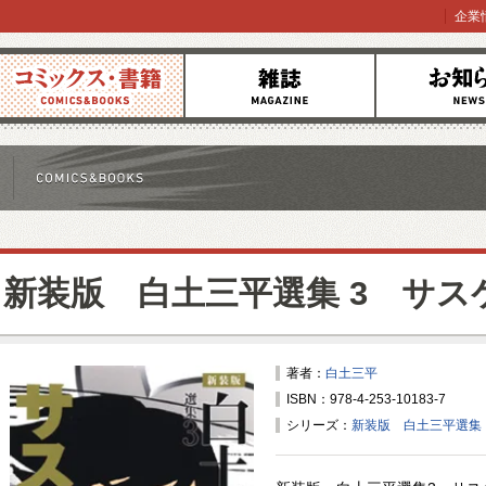
企業
コミックス
雑誌
お知らせ
新装版 白土三平選集 3 サス
著者：
白土三平
ISBN：978-4-253-10183-7
シリーズ：
新装版 白土三平選集