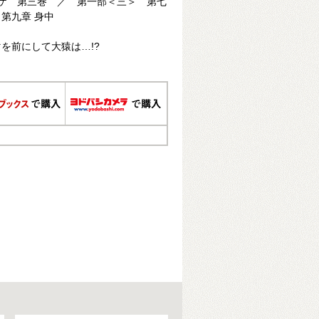
ケ 第三巻 ／ 第一部＜三＞ 第七
 第九章 身中
を前にして大猿は…!?