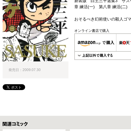
新装版 白土三平選集3 サス
章 練活(一) 第八章 練活(二)
おそるべき幻術使いの殺人ゴマ
オンライン書店で購入
発売日：2009.07.30
関連コミックス