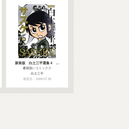
新装版 白土三平選集 4 …
書籍扱いコミックス
白土三平
発売日：2009.07.30