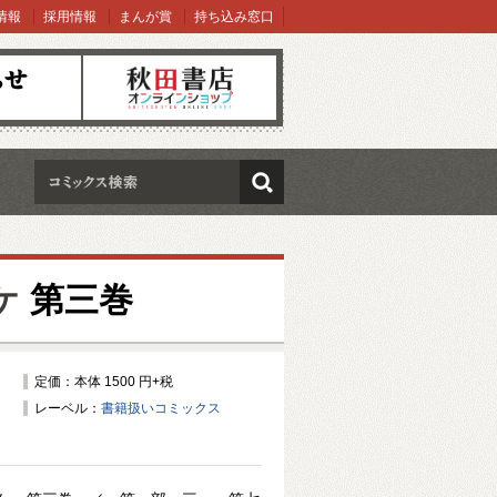
情報
採用情報
まんが賞
持ち込み窓口
オンラインショップ
検索
ケ
第三巻
定価：本体 1500 円+税
レーベル：
書籍扱いコミックス