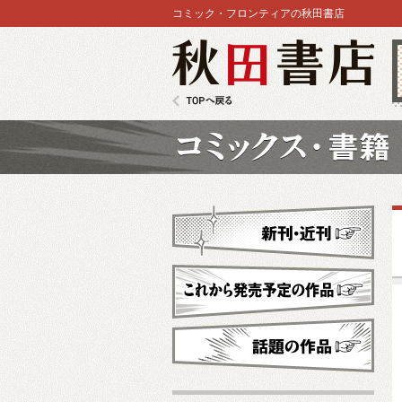
コミック・フロンティアの秋田書店
秋田書店
TOPへ戻る
コミックス
新刊・近刊
これから発売予定
話題の作品