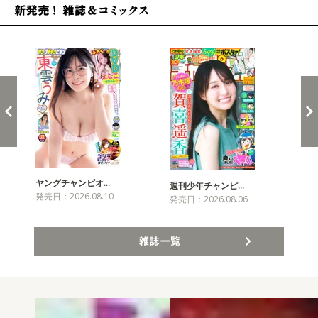
新発売！雑誌&コミックス
ヤングチャンピオ…
チャ
週刊少年チャンピ…
発売日：2026.08.10
発売
発売日：2026.08.06
雑誌一覧