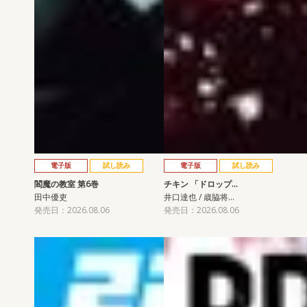
電子版
試し読み
電子版
試し読み
閻魔の教室 第6巻
チキン 「ドロップ…
田中優吏
井口達也 / 歳脇将…
発売日：2026.08.06
発売日：2026.08.06