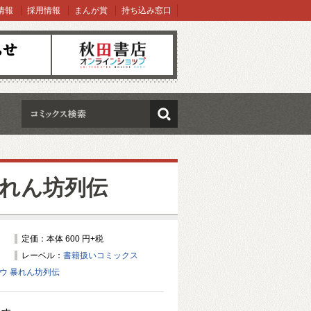
情報
採用情報
まんが賞
持ち込み窓口
オンラインショップ
検索
れん坊列伝
定価：本体 600 円+税
レーベル：
書籍扱いコミックス
ウ 暴れん坊列伝