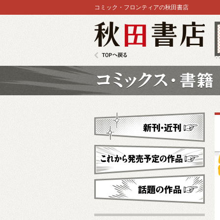
コミック・フロンティアの秋田書店
秋田書店
TOPへ戻る
コミックス
新刊・近刊
これから発売予定
話題の作品