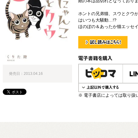
紙の本は品切れとなっており
ホントの兄弟猫、スウとクウ
はいつも大騒動…!?
ほのぼの＆あったか猫エッセ
試し読み！
電子書籍で購入
発売日：2013.04.16
※ 電子書店によっては取り扱