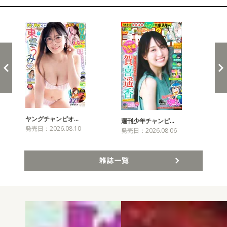
新発売！雑誌&コミックス
ヤングチャンピオ…
チャ
週刊少年チャンピ…
発売日：2026.08.10
発売
発売日：2026.08.06
雑誌一覧