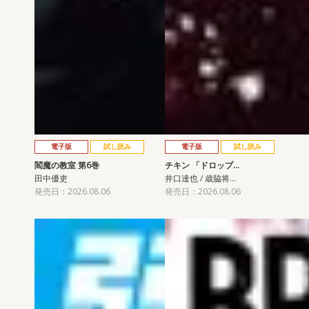
電子版
試し読み
電子版
試し読み
閻魔の教室 第6巻
チキン 「ドロップ…
田中優吏
井口達也 / 歳脇将…
発売日：2026.08.06
発売日：2026.08.06