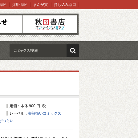
情報
採用情報
まんが賞
持ち込み窓口
オンラインショップ
検索
定価：本体 900 円+税
レーベル：
書籍扱いコミックス
がつらい