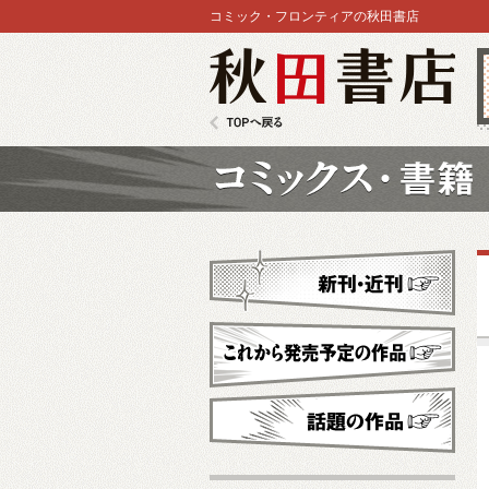
コミック・フロンティアの秋田書店
秋田書店
TOPへ戻る
コミックス
新刊・近刊
これから発売予定
話題の作品