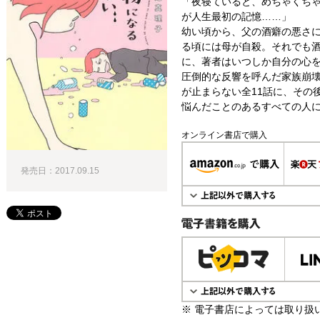
「夜寝ていると、めちゃくち
が人生最初の記憶……」
幼い頃から、父の酒癖の悪さ
る頃には母が自殺。それでも
に、著者はいつしか自分の心
圧倒的な反響を呼んだ家族崩
が止まらない全11話に、その
悩んだことのあるすべての人
オンライン書店で購入
発売日：2017.09.15
電子書籍で購入
※ 電子書店によっては取り扱