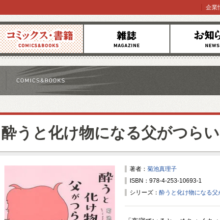
企業
コミックス
雑誌
お知らせ
酔うと化け物になる父がつらい
著者：
菊池真理子
ISBN：978-4-253-10693-1
シリーズ：
酔うと化け物になる父