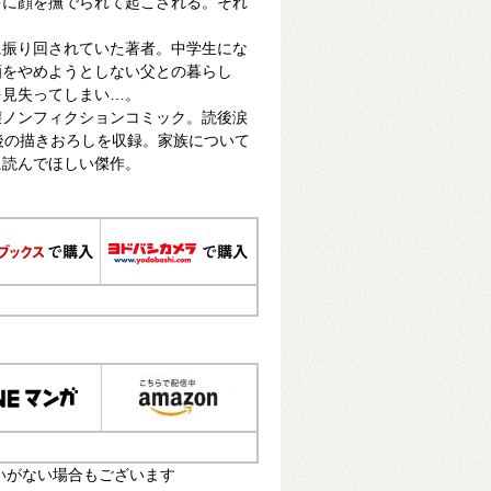
ゃに顔を撫でられて起こされる。それ
に振り回されていた著者。中学生にな
酒をやめようとしない父との暮らし
を見失ってしまい…。
壊ノンフィクションコミック。読後涙
後の描きおろしを収録。家族について
に読んでほしい傑作。
いがない場合もございます