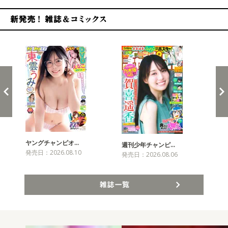
新発売！雑誌&コミックス
ヤングチャンピオ…
チャ
週刊少年チャンピ…
発売日：2026.08.10
発売
発売日：2026.08.06
雑誌一覧