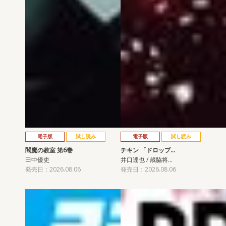
電子版
試し読み
電子版
試し読み
閻魔の教室 第6巻
チキン 「ドロップ…
田中優吏
井口達也 / 歳脇将…
発売日：2026.08.06
発売日：2026.08.06