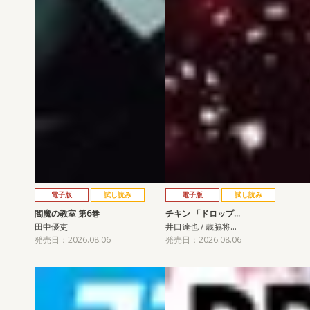
電子版
試し読み
電子版
試し読み
閻魔の教室 第6巻
チキン 「ドロップ…
田中優吏
井口達也 / 歳脇将…
発売日：2026.08.06
発売日：2026.08.06