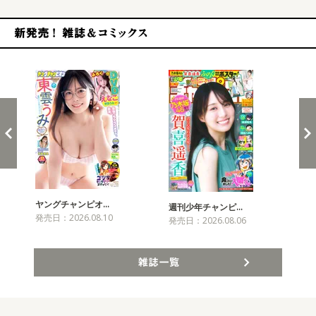
新発売！雑誌&コミックス
ヤングチャンピオ…
チャ
週刊少年チャンピ…
発売日：2026.08.10
発売
発売日：2026.08.06
雑誌一覧