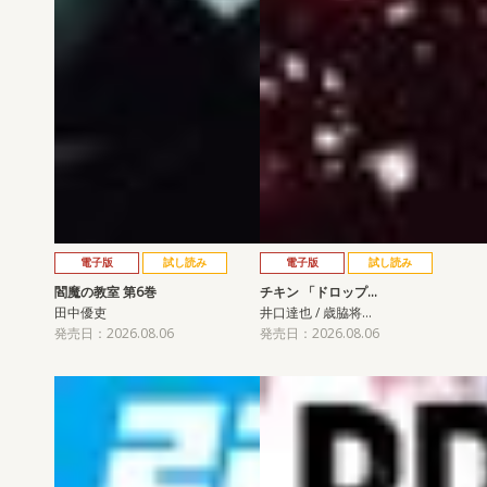
電子版
試し読み
電子版
試し読み
閻魔の教室 第6巻
チキン 「ドロップ…
田中優吏
井口達也 / 歳脇将…
発売日：2026.08.06
発売日：2026.08.06