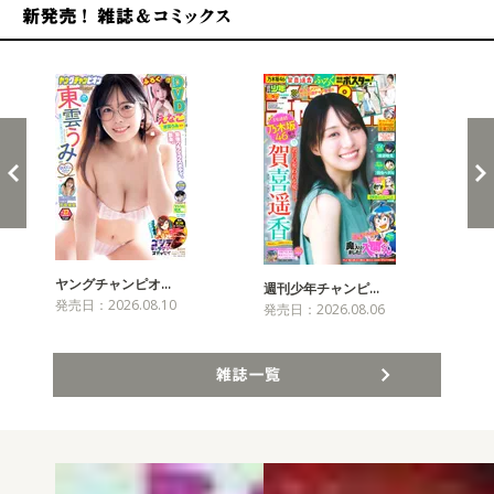
新発売！雑誌&コミックス
ヤングチャンピオ…
チャ
週刊少年チャンピ…
発売日：2026.08.10
発売
発売日：2026.08.06
雑誌一覧