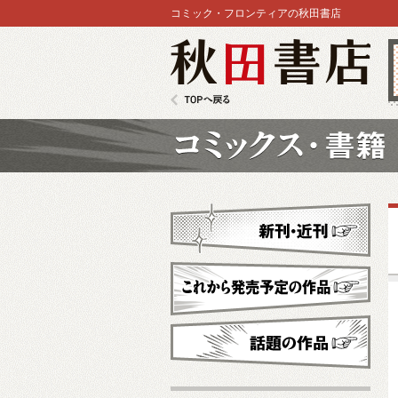
コミック・フロンティアの秋田書店
秋田書店
TOPへ戻る
コミックス
新刊・近刊
これから発売予定
話題の作品