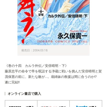
発売日：2004.03.18
《巻の十四 カルラ外伝／安倍晴明・下》
藤原忠平の命令で帝を呪詛する浄蔵に戦いを挑んだ安倍晴明と賀
茂保憲の前に、新たな敵が…。扇姉妹の救援は間に合うのか!?
遂に完結!!
オンライン書店で購入