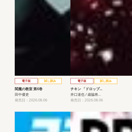
電子版
試し読み
電子版
試し読み
閻魔の教室 第6巻
チキン 「ドロップ…
田中優吏
井口達也 / 歳脇将…
発売日：2026.08.06
発売日：2026.08.06