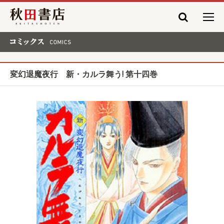
秋田書店
コミックス COMICS
変幻退魔夜行 新・カルラ舞う! 第十四巻