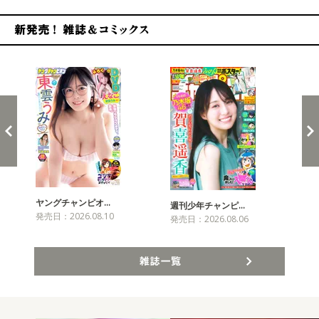
新発売！雑誌&コミックス
ヤングチャンピオ…
チャ
週刊少年チャンピ…
発売日：2026.08.10
発売
発売日：2026.08.06
雑誌一覧