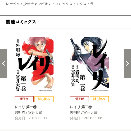
レーベル：少年チャンピオン・コミックス・エクストラ
関連コミックス
戻る
進む
電子版
試し読み
電子版
試し読み
レイリ 第一巻
レイリ 第二巻
レ
岩明均 / 室井大資
岩明均 / 室井大資
岩明
発売日：2016.11.08
発売日：2016.11.08
発売