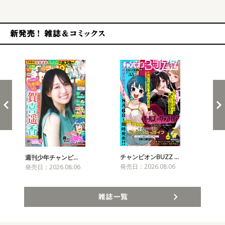
新発売！雑誌&コミックス
チャンピオンBUZZ …
プリ
週刊少年チャンピ…
発売日：2026.08.06
発売
発売日：2026.08.06
雑誌一覧