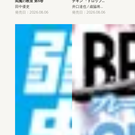
閻魔の教室 第6巻
チキン 「ドロップ…
田中優吏
井口達也 / 歳脇将…
発売日：2026.08.06
発売日：2026.08.06