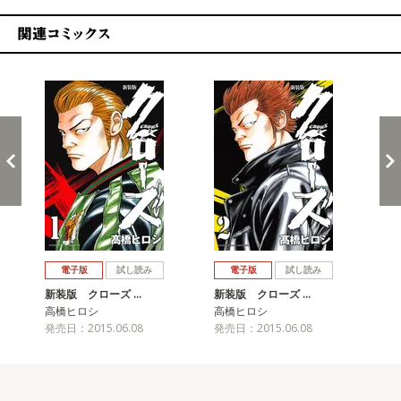
関連コミックス
戻る
進む
電子版
試し読み
電子版
試し読み
新装版 クローズ …
新装版 クローズ …
新
高橋ヒロシ
高橋ヒロシ
高
発売日：2015.06.08
発売日：2015.06.08
発売