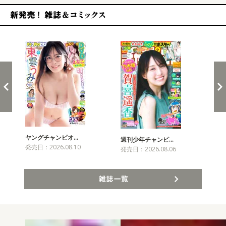
新発売！雑誌&コミックス
ヤングチャンピオ…
チャ
週刊少年チャンピ…
発売日：2026.08.10
発売
発売日：2026.08.06
雑誌一覧