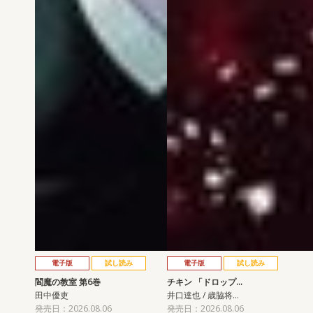
電子版
試し読み
電子版
試し読み
閻魔の教室 第6巻
チキン 「ドロップ…
田中優吏
井口達也 / 歳脇将…
発売日：2026.08.06
発売日：2026.08.06