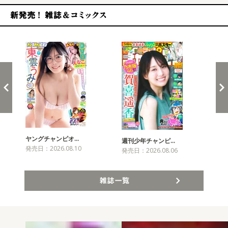
新発売！雑誌&コミックス
ヤングチャンピオ…
チャ
週刊少年チャンピ…
発売日：2026.08.10
発売
発売日：2026.08.06
雑誌一覧