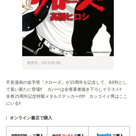
発売日：2016.05.06
不良漫画の金字塔『クローズ』が25周年を記念して、B6判とし
て装い新たに登場!! カバーは全巻著者描き下ろしイラスト!!
全巻25周年記念特製メタルステッカー付!! カッコイイ男はここ
にいる!!
オンライン書店で購入