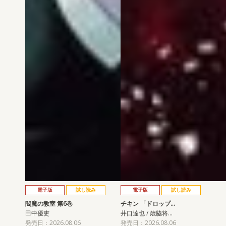
電子版
試し読み
電子版
試し読み
閻魔の教室 第6巻
チキン 「ドロップ…
田中優吏
井口達也 / 歳脇将…
発売日：2026.08.06
発売日：2026.08.06