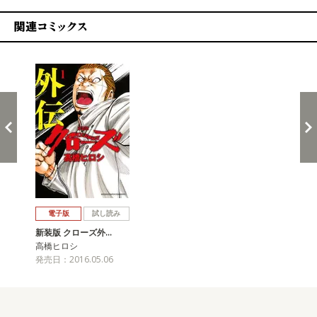
関連コミックス
戻る
進む
電子版
試し読み
新装版 クローズ外…
高橋ヒロシ
発売日：2016.05.06