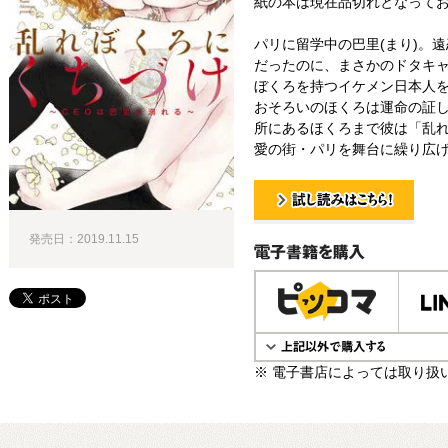
紙の本は現在品切れとなって
パリに留学中の巴里(まり)。
だったのに、まさかのドタキャ
ぼくろを持つイケメン日本人を
おそろいのほくろは運命の証
所にあるほくろまで彼は「乱れ
愛の街・パリを舞台に繰り広げら
試し読み！
発売日：2019.11.15
電子書籍で購入
※ 電子書店によっては取り扱