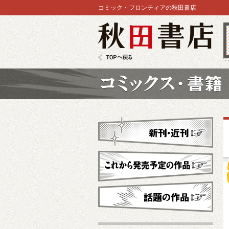
コミック・フロンティアの秋田書店
秋田書店
TOPへ戻る
コミックス
新刊・近刊
これから発売予定
話題の作品