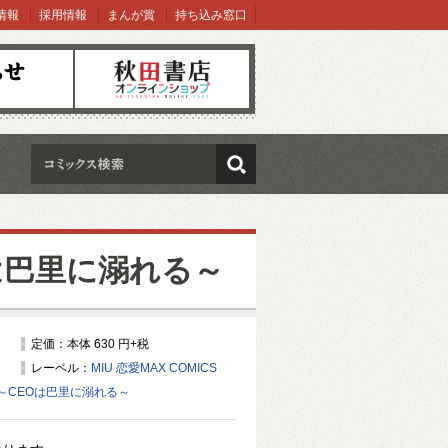
情報
採用情報
まんが賞
持ち込み窓口
オンラインショップ
検索
は巴里に溺れる～
定価：本体 630 円+税
レーベル：
MIU 恋愛MAX COMICS
～CEOは巴里に溺れる～