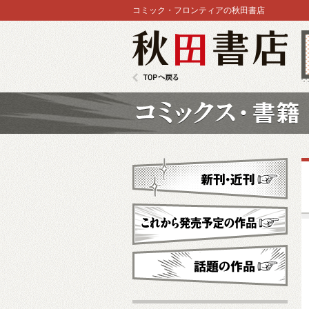
コミック・フロンティアの秋田書店
秋田書店
TOPへ戻る
コミックス
新刊・近刊
これから発売予定
話題の作品