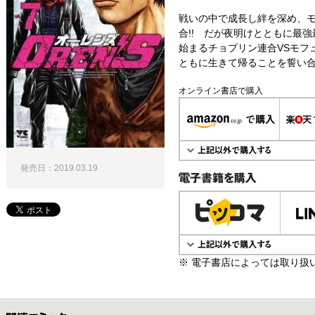
戦いの中で成長し絆を深め、
合!! だが夜明けとともに最強
始まるチョプリン連合VSモフュ
ともに生きて帰ることを誓い合
オンライン書店で購入
発売日：2019.03.19
電子書籍で購入
※ 電子書店によっては取り扱