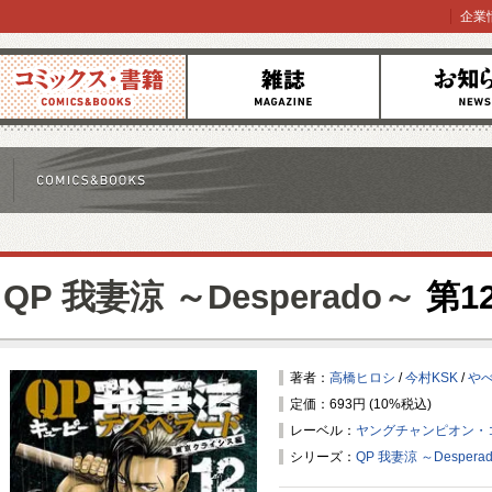
企業
コミックス
雑誌
お知らせ
QP 我妻涼 ～Desperado～
第1
著者：
高橋ヒロシ
/
今村KSK
/
や
定価：693円 (10%税込)
レーベル：
ヤングチャンピオン・
シリーズ：
QP 我妻涼 ～Despera