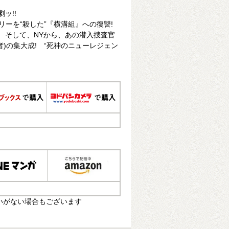
ッ!!
リーを“殺した”『横溝組』への復讐!
! そして、NYから、あの潜入捜査官
)の集大成! “死神のニューレジェン
いがない場合もございます