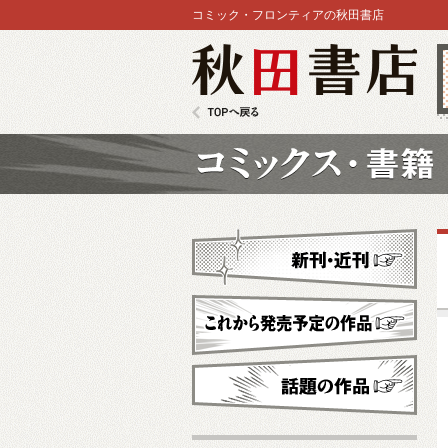
コミック・フロンティアの秋田書店
秋田書店
TOPへ戻る
コミックス
新刊・近刊
これから発売予定
話題の作品