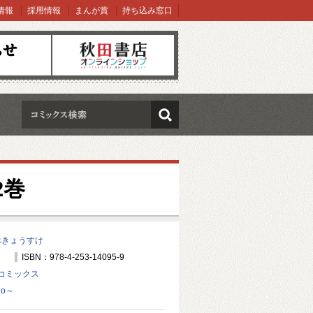
情報
採用情報
まんが賞
持ち込み窓口
オンラインショップ
検索
2巻
べきょうすけ
ISBN：978-4-253-14095-9
コミックス
do～