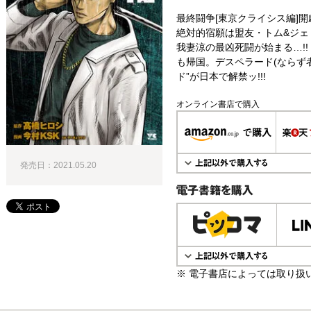
最終闘争[東京クライシス編]開劇
絶対的宿願は盟友・トム&ジェ
我妻涼の最凶死闘が始まる…!
も帰国。デスペラード(ならず者
ド”が日本で解禁ッ!!!
オンライン書店で購入
発売日：2021.05.20
電子書籍で購入
※ 電子書店によっては取り扱