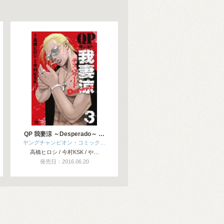
QP 我妻涼 ～Desperado～ …
ヤングチャンピオン・コミック…
高橋ヒロシ / 今村KSK / や…
発売日：2016.06.20