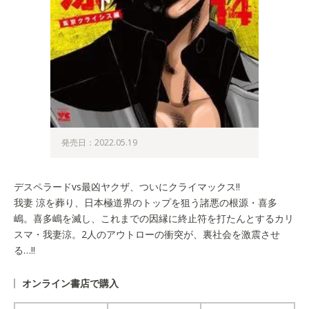
発売日：2022.05.19
デスペラードvs最凶ヤクザ、ついにクライマックス!!
我妻 涼を葬り、日本極道界のトップを狙う諸悪の根源・喜多
嶋。喜多嶋を滅し、これまでの因縁に終止符を打たんとするカリ
スマ・我妻涼。2人のアウトローの衝突が、裏社会を激震させ
る…!!
オンライン書店で購入