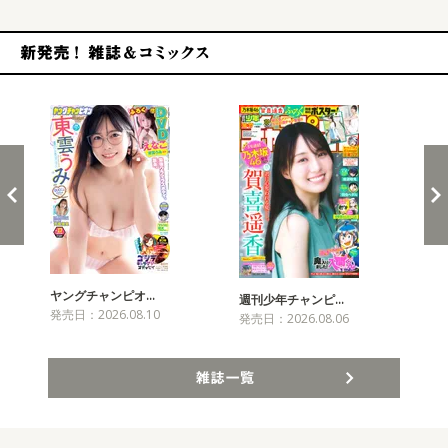
新発売！雑誌&コミックス
ヤングチャンピオ…
チャ
週刊少年チャンピ…
発売日：2026.08.10
発売
発売日：2026.08.06
雑誌一覧