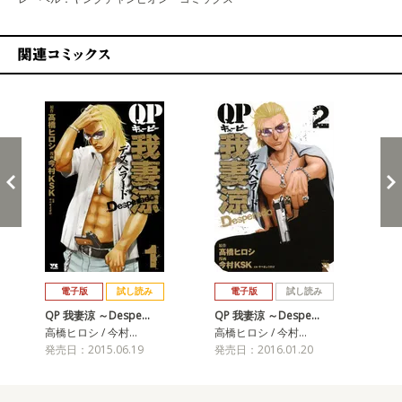
関連コミックス
戻る
進む
電子版
試し読み
電子版
試し読み
QP 我妻涼 ～Despe…
QP 我妻涼 ～Despe…
QP
高橋ヒロシ / 今村…
高橋ヒロシ / 今村…
高橋
発売日：2015.06.19
発売日：2016.01.20
発売