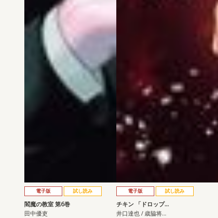
電子版
試し読み
電子版
試し読み
閻魔の教室 第6巻
チキン 「ドロップ…
田中優吏
井口達也 / 歳脇将…