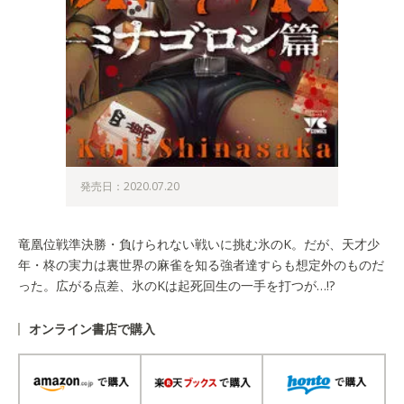
発売日：2020.07.20
竜凰位戦準決勝・負けられない戦いに挑む氷のK。だが、天才少
年・柊の実力は裏世界の麻雀を知る強者達すらも想定外のものだ
った。広がる点差、氷のKは起死回生の一手を打つが…!?
オンライン書店で購入