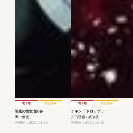
電子版
試し読み
電子版
試し読み
閻魔の教室 第6巻
チキン 「ドロップ…
田中優吏
井口達也 / 歳脇将…
発売日：2026.08.06
発売日：2026.08.06