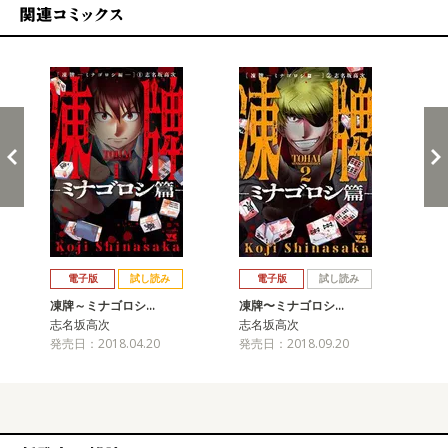
関連コミックス
戻る
進む
電子版
試し読み
電子版
試し読み
凍牌～ミナゴロシ…
凍牌〜ミナゴロシ…
凍
志名坂高次
志名坂高次
志
発売日：2018.04.20
発売日：2018.09.20
発売