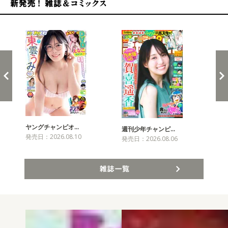
新発売！雑誌&コミックス
ヤングチャンピオ…
チャ
週刊少年チャンピ…
発売日：2026.08.10
発売
発売日：2026.08.06
雑誌一覧