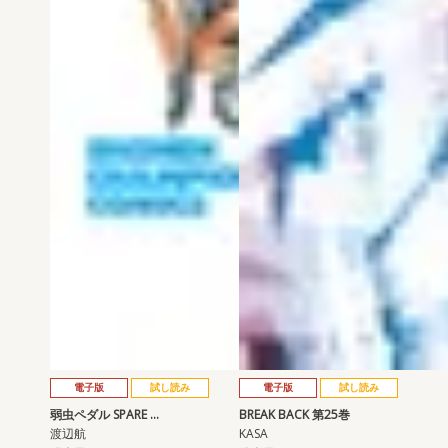
電子版
試し読み
電子版
試し読み
弱虫ペダル SPARE …
BREAK BACK 第25巻
渡辺航
KASA