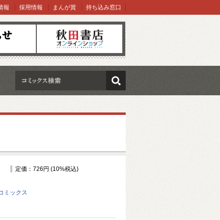
情報
採用情報
まんが賞
持ち込み窓口
オンラインショップ
検索
定価：726円 (10%税込)
コミックス