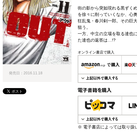
街の影から突如現れる黒ずく
を徐々に削っていくなか、心
狂乱鬼・春川剣一郎。その巨
狙う。
一方、中立の立場を取る達也
た達也の返答は…!?
オンライン書店で購入
発売日：2016.11.18
電子書籍で購入
※ 電子書店によっては取り扱