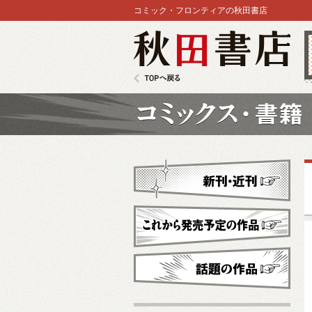
コミック・フロンティアの秋田書店
秋田書店
TOPへ戻る
コミックス
新刊・近刊
これから発売予定
話題の作品