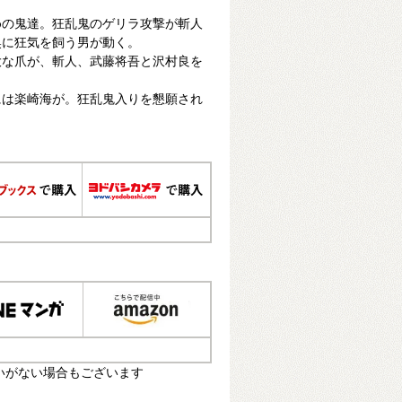
めの鬼達。狂乱鬼のゲリラ攻撃が斬人
奥に狂気を飼う男が動く。
大な爪が、斬人、武藤将吾と沢村良を
には楽崎海が。狂乱鬼入りを懇願され
いがない場合もございます