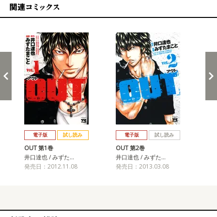
関連コミックス
戻る
進む
電子版
試し読み
電子版
試し読み
OUT 第1巻
OUT 第2巻
OU
井口達也 / みずた…
井口達也 / みずた…
井口
発売日：2012.11.08
発売日：2013.03.08
発売