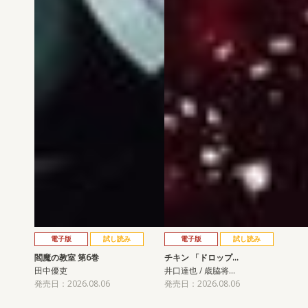
電子版
試し読み
電子版
試し読み
閻魔の教室 第6巻
チキン 「ドロップ…
田中優吏
井口達也 / 歳脇将…
発売日：2026.08.06
発売日：2026.08.06