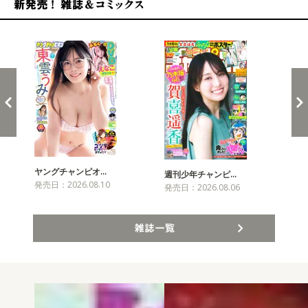
新発売！雑誌&コミックス
ヤングチャンピオ…
チャ
週刊少年チャンピ…
発売日：2026.08.10
発売
発売日：2026.08.06
雑誌一覧