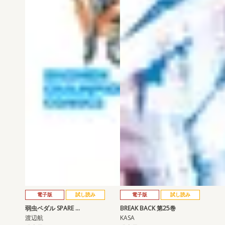
電子版
試し読み
電子版
試し読み
弱虫ペダル SPARE …
BREAK BACK 第25巻
渡辺航
KASA