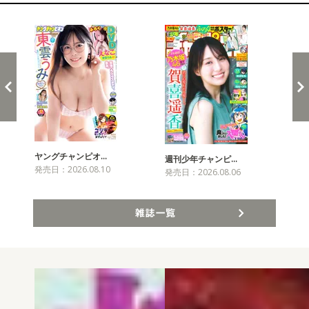
新発売！雑誌&コミックス
ヤングチャンピオ…
チャ
週刊少年チャンピ…
発売日：2026.08.10
発売
発売日：2026.08.06
雑誌一覧