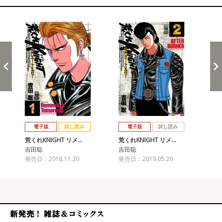
関連コミックス
戻る
進む
電子版
試し読み
電子版
試し読み
荒くれKNIGHT リメ…
荒くれKNIGHT リメ…
荒く
吉田聡
吉田聡
吉
発売日：2018.11.20
発売日：2019.05.20
発売