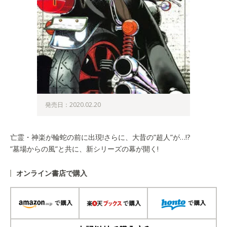
発売日：2020.02.20
亡霊・神楽が輪蛇の前に出現!さらに、大昔の”超人”が…!?
”墓場からの風”と共に、新シリーズの幕が開く!
オンライン書店で購入