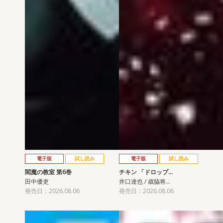
電子版
試し読み
電子版
試し読み
閻魔の教室 第6巻
チキン 「ドロップ…
田中優吏
井口達也 / 歳脇将…
発売日：2026.08.06
発売日：2026.08.06