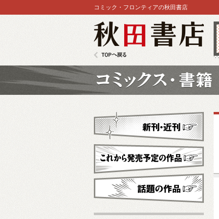
コミック・フロンティアの秋田書店
秋田書店
TOPへ戻る
コミックス
新刊・近刊
これから発売予定
話題の作品