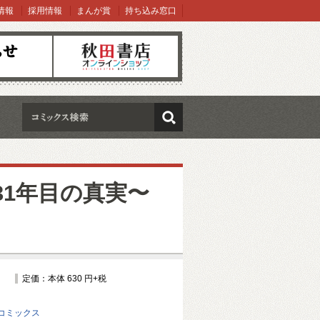
情報
採用情報
まんが賞
持ち込み窓口
オンラインショップ
検索
31年目の真実〜
定価：本体 630 円+税
コミックス