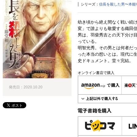
シリーズ：
信長を殺した男〜本能寺
幼き頃から絶え間なく戦い続
変」で誰よりも敬愛する織田
男は、羽柴秀吉との天下分け
っている。
明智光秀。その男とは何者だ
った本当の想いとは。現代に
史ドキュメント。堂々完結。
オンライン書店で購入
発売日：2020.10.20
電子書籍で購入