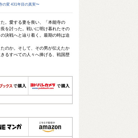
の変 431年目の真実〜
けた。愛する妻を喪い、「本能寺の
信長を討った。戦いに明け暮れたその
目の決戦へと辿り着く。最期の時は迫
ったのか。そして、その男が伝えたか
生きるすべての人々へ捧げる、戦国歴