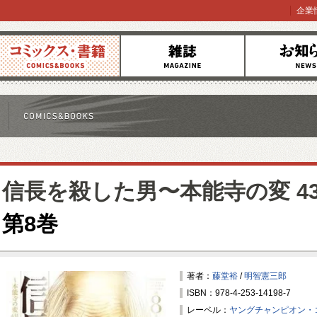
企業
コミックス
雑誌
お知らせ
信長を殺した男〜本能寺の変 4
第8巻
著者：
藤堂裕
/
明智憲三郎
ISBN：978-4-253-14198-7
レーベル：
ヤングチャンピオン・