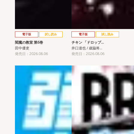
電子版
試し読み
電子版
試し読み
閻魔の教室 第6巻
チキン 「ドロップ…
田中優吏
井口達也 / 歳脇将…
発売日：2026.08.06
発売日：2026.08.06