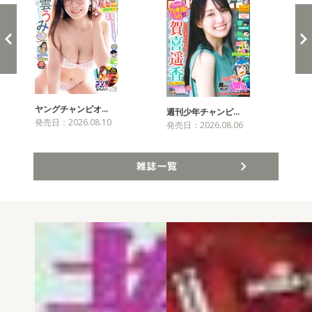
ヤングチャンピオ…
チャ
週刊少年チャンピ…
発売日：2026.08.10
発売
発売日：2026.08.06
雑誌一覧