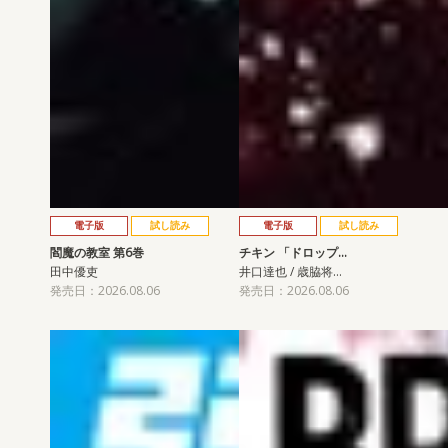
電子版
試し読み
電子版
試し読み
閻魔の教室 第6巻
チキン 「ドロップ…
田中優吏
井口達也 / 歳脇将…
発売日：2026.08.06
発売日：2026.08.06