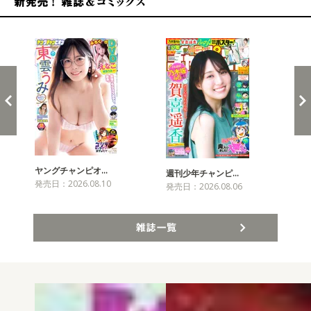
新発売！雑誌&コミックス
ヤングチャンピオ…
チャ
週刊少年チャンピ…
発売日：2026.08.10
発売
発売日：2026.08.06
雑誌一覧