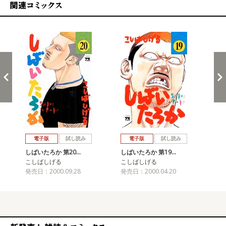
関連コミックス
戻る
進む
電子版
試し読み
電子版
試し読み
しばいたろか 第20…
しばいたろか 第19…
しば
こしばしげる
こしばしげる
こ
発売日：2000.09.28
発売日：2000.04.20
発売