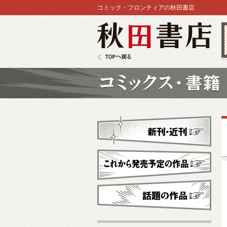
コミック・フロンティアの秋田書店
秋田書店
TOPへ戻る
コミックス
新刊・近刊
これから発売予定
話題の作品