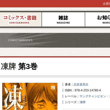
企業
コミックス
雑誌
お知らせ
凍牌
第3巻
著者：
志名坂高次
ISBN：978-4-253-14780-4
レーベル：
ヤングチャンピオン・
シリーズ：
凍牌