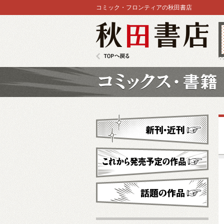
コミック・フロンティアの秋田書店
秋田書店
TOPへ戻る
コミックス
新刊・近刊
これから発売予定
話題の作品