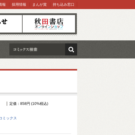
情報
採用情報
まんが賞
持ち込み窓口
オンラインショップ
検索
定価：858円 (10%税込)
コミックス