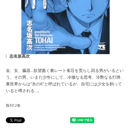
志名坂高次
金、女、臓器…欲望蠢く裏レート雀荘を荒らし回る男がいるとい
う。その男、いまだ少年にして、冷徹なる思考、冷艶なる打牌、
裏世界からは“氷のK”と呼ばれているが、自宅には少女を飼って
いると噂される…。
既刊12巻