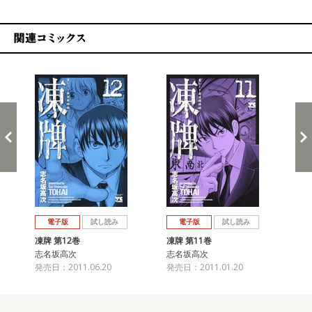
関連コミックス
戻る
進む
電子版
試し読み
電子版
試し読み
凍牌 第12巻
凍牌 第11巻
凍牌
志名坂高次
志名坂高次
志
発売日：2011.06.20
発売日：2011.01.20
発売