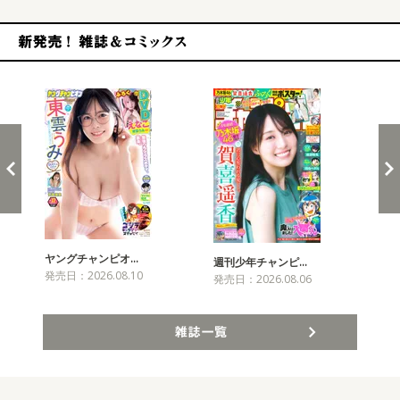
新発売！雑誌&コミックス
ヤングチャンピオ…
チャ
週刊少年チャンピ…
発売日：2026.08.10
発売
発売日：2026.08.06
雑誌一覧