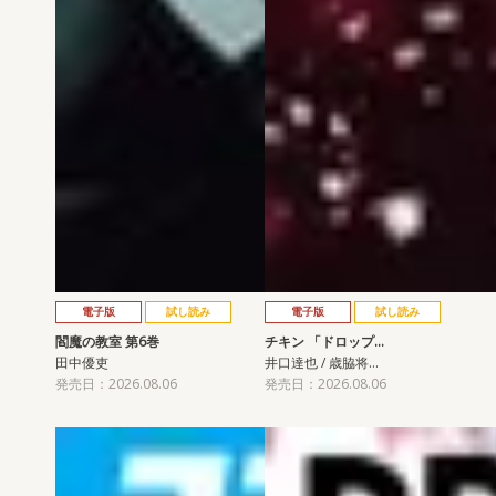
電子版
試し読み
電子版
試し読み
閻魔の教室 第6巻
チキン 「ドロップ…
田中優吏
井口達也 / 歳脇将…
発売日：2026.08.06
発売日：2026.08.06